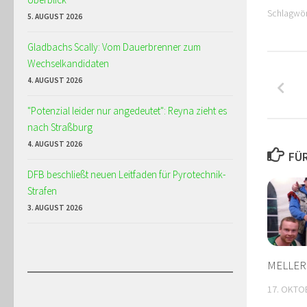
Schlagwör
5. AUGUST 2026
Gladbachs Scally: Vom Dauerbrenner zum
Wechselkandidaten
4. AUGUST 2026
"Potenzial leider nur angedeutet": Reyna zieht es
nach Straßburg
4. AUGUST 2026
FÜR
DFB beschließt neuen Leitfaden für Pyrotechnik-
Strafen
3. AUGUST 2026
MELLER
17. OKTO