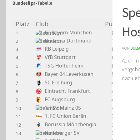
Bundesliga-Tabelle
Spe
Platz
Club
Punkte
Hos
89
FC Bayern München
1
73
Borussia Dortmund
2
65
RB Leipzig
VON
JULI
3
62
VfB Stuttgart
4
Auch in
61
TSG Hoffenheim
5
vergebe
59
Bayer 04 Leverkusen
6
dazu en
47
SC Freiburg
7
44
Eintracht Frankfurt
8
43
FC Augsburg
9
40
1. FSV Mainz 05
10
39
1. FC Union Berlin
11
38
Borussia Mönchengla..
12
38
Hamburger SV
13