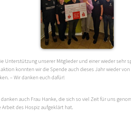
ie Unterstützung unserer Mitglieder und einer wieder sehr 
ktion konnten wir die Spende auch dieses Jahr wieder von
ken. – Wir danken euch dafür!
 danken auch Frau Hanke, die sich so viel Zeit für uns ge
e Arbeit des Hospiz aufgeklärt hat.