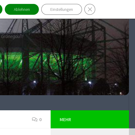
GDPR Cookie-Banner sch
Ablehnen
Einstellungen
 Grönegau!!!
0
MEHR