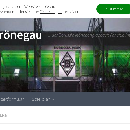
ng auf unserer Website zu bieten.
ktformular
Spielplan
Zustimmen
erwenden, oder sie unter
Einstellungen
deaktivieren.
Grönegau
... der Borussia Mönchengladbach Fanclub im
taktformular
Spielplan
TERN