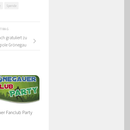
z
Spende
ITRAG
h gratuliert zu
opole Grönegau
er Fanclub Party