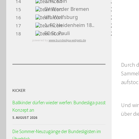
32
1. FC Köln
14
32
SV Werder Bremen
15
29
VfL Wolfsburg
16
26
1. FC Heidenheim 18..
17
26
FC St. Pauli
18
powered by
www.bundesliga-widgets.de
Durch d
Sammela
aufstoc
KICKER
Ballkinder dürfen wieder werfen: Bundesliga passt
Und wir
Konzept an
über di
5. AUGUST 2026
Die Sommer-Neuzugänge der Bundesligisten im
Überblick