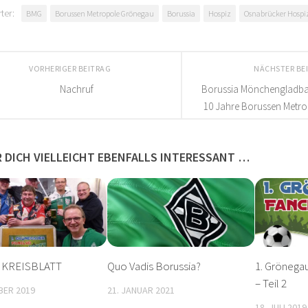
ter:
BMG
Borussen Metropole Grönegau
Borussia
Hospiz
Osnabrücker Hospi
VORHERIGER BEITRAG
NÄCHSTER BE
Nachruf
Borussia Mönchengladbac
10 Jahre Borussen Metr
 DICH VIELLEICHT EBENFALLS INTERESSANT …
 KREISBLATT
Quo Vadis Borussia?
1. Grönegau
– Teil 2
BER 2019
21. JANUAR 2021
18. JULI 2019