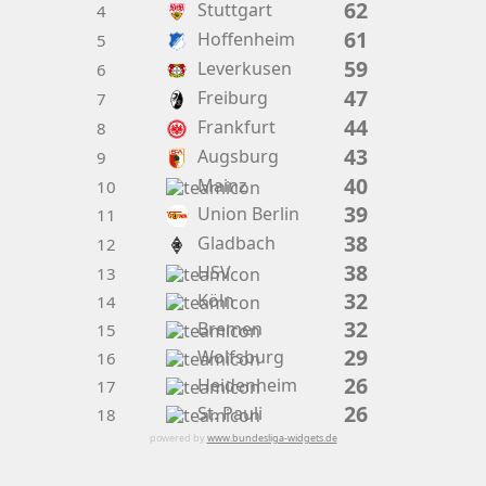
62
Stuttgart
4
61
Hoffenheim
5
59
Leverkusen
6
47
Freiburg
7
44
Frankfurt
8
43
Augsburg
9
40
Mainz
10
39
Union Berlin
11
38
Gladbach
12
38
HSV
13
32
Köln
14
32
Bremen
15
29
Wolfsburg
16
26
Heidenheim
17
26
St. Pauli
18
powered by
www.bundesliga-widgets.de