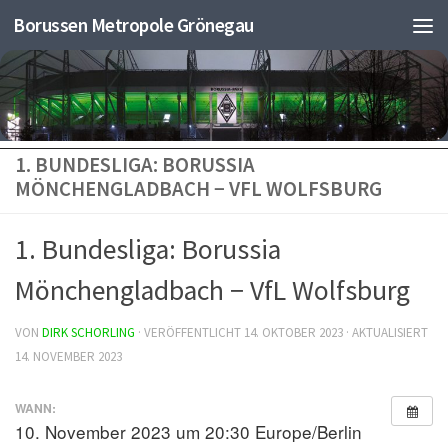
Borussen Metropole Grönegau
Wir verwenden Cookies, um dir die bestmögliche Erfahrung auf unserer
Zum Inhalt springen
Website zu bieten.
Du kannst mehr darüber erfahren, welche Cookies wir verwenden, oder
sie unter
Einstellungen
deaktivieren.
GDPR Cookie-Ba
Zustimmen
Ablehnen
Einstellungen
1. BUNDESLIGA: BORUSSIA
MÖNCHENGLADBACH − VFL WOLFSBURG
1. Bundesliga: Borussia
Mönchengladbach − VfL Wolfsburg
VON
DIRK SCHORLING
· VERÖFFENTLICHT
14. OKTOBER 2023
· AKTUALISIERT
14. NOVEMBER 2023
WANN:
10. November 2023 um 20:30
Europe/Berlin