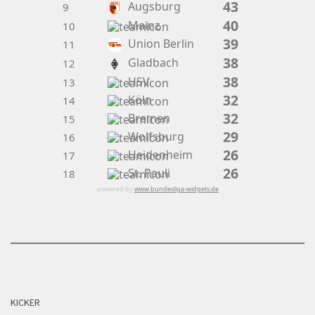
43
Augsburg
9
40
Mainz
10
39
Union Berlin
11
38
Gladbach
12
38
HSV
13
32
Köln
14
32
Bremen
15
29
Wolfsburg
16
26
Heidenheim
17
26
St. Pauli
18
powered by
www.bundesliga-widgets.de
KICKER